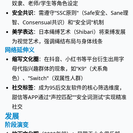
奴隶、老师/学生等角色设定
安全共识
：需遵守"SSC原则"（Safe安全、Sane理
智、Consensual共识）和"安全词"机制
美学表达
：日本绳缚艺术（Shibari）将束缚发展
为视觉艺术，强调绳结布局与身体线条
网络延伸义
缩写文化圈
：在抖音、小红书等平台衍生出用字
母代指兴趣群体的现象，如"K9"（犬系角
色）、"Switch"（双属性人群）
社交标签
：成为95后交友软件的核心筛选维度，
甜信等APP通过"声控匹配""安全词测试"实现精准
社交
发展
阶段演变