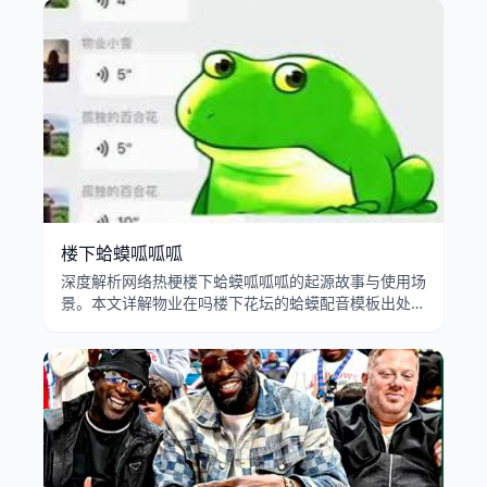
楼下蛤蟆呱呱呱
深度解析网络热梗楼下蛤蟆呱呱呱的起源故事与使用场
景。本文详解物业在吗楼下花坛的蛤蟆配音模板出处、
呱呱叫转场特效的病毒式传播，以及业主投诉蛤蟆梗在
B站和抖音的流行演变。