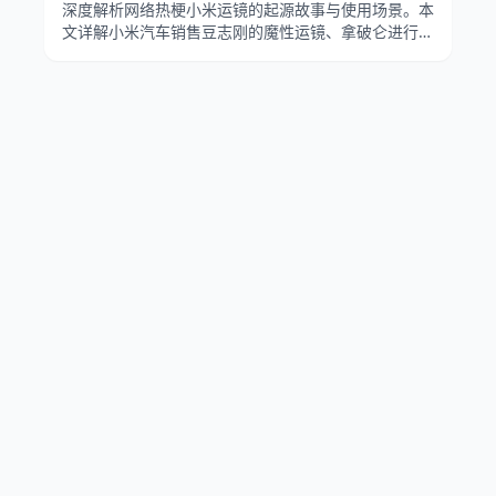
深度解析网络热梗小米运镜的起源故事与使用场景。本
文详解小米汽车销售豆志刚的魔性运镜、拿破仑进行曲
的BGM搭配，以及认准SU7行不行在B站的病毒式传
播。