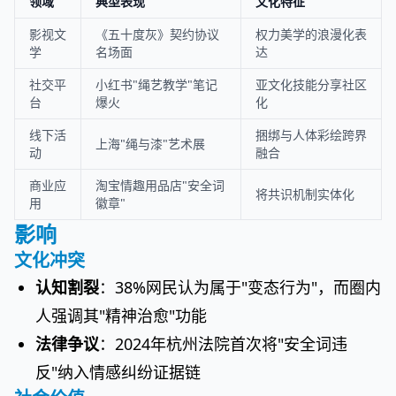
领域
典型表现
文化特征
影视文
《五十度灰》契约协议
权力美学的浪漫化表
学
名场面
达
社交平
小红书"绳艺教学"笔记
亚文化技能分享社区
台
爆火
化
线下活
捆绑与人体彩绘跨界
上海"绳与漆"艺术展
动
融合
商业应
淘宝情趣用品店"安全词
将共识机制实体化
用
徽章"
影响
文化冲突
认知割裂
：38%网民认为属于"变态行为"，而圈内
人强调其"精神治愈"功能
法律争议
：2024年杭州法院首次将"安全词违
反"纳入情感纠纷证据链