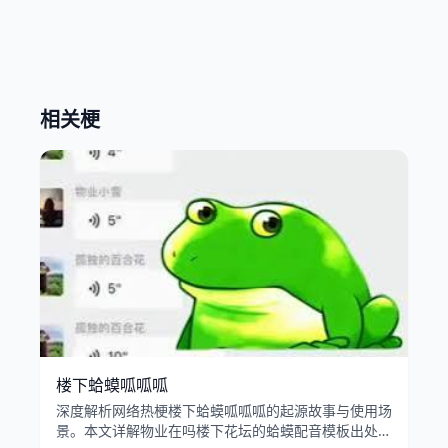
相关梗
楼下蛤蟆呱呱呱
深度解析网络热梗楼下蛤蟆呱呱呱的起源故事与使用场
景。本文详解物业在吗楼下花坛的蛤蟆配音模板出处、