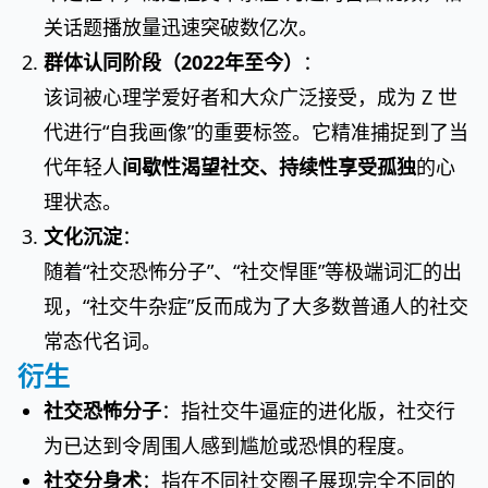
关话题播放量迅速突破数亿次。
群体认同阶段（2022年至今）
：
该词被心理学爱好者和大众广泛接受，成为 Z 世
代进行“自我画像”的重要标签。它精准捕捉到了当
代年轻人
间歇性渴望社交、持续性享受孤独
的心
理状态。
文化沉淀
：
随着“社交恐怖分子”、“社交悍匪”等极端词汇的出
现，“社交牛杂症”反而成为了大多数普通人的社交
常态代名词。
衍生
社交恐怖分子
：指社交牛逼症的进化版，社交行
为已达到令周围人感到尴尬或恐惧的程度。
社交分身术
：指在不同社交圈子展现完全不同的