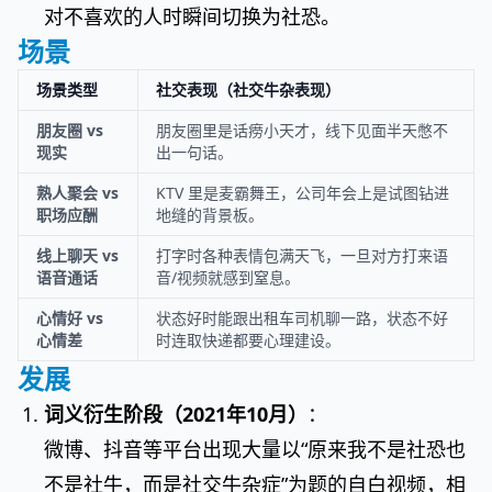
对不喜欢的人时瞬间切换为社恐。
场景
场景类型
社交表现（社交牛杂表现）
朋友圈 vs
朋友圈里是话痨小天才，线下见面半天憋不
现实
出一句话。
熟人聚会 vs
KTV 里是麦霸舞王，公司年会上是试图钻进
职场应酬
地缝的背景板。
线上聊天 vs
打字时各种表情包满天飞，一旦对方打来语
语音通话
音/视频就感到窒息。
心情好 vs
状态好时能跟出租车司机聊一路，状态不好
心情差
时连取快递都要心理建设。
发展
词义衍生阶段（2021年10月）
：
微博、抖音等平台出现大量以“原来我不是社恐也
不是社牛，而是社交牛杂症”为题的自白视频，相