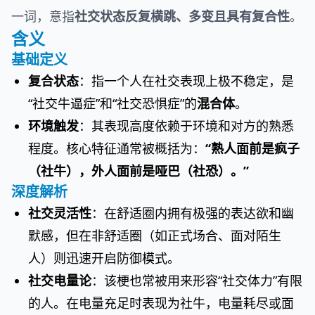
一词，意指
社交状态反复横跳、多变且具有复合性
。
含义
基础定义
复合状态
：指一个人在社交表现上极不稳定，是
“社交牛逼症”和“社交恐惧症”的
混合体
。
环境触发
：其表现高度依赖于环境和对方的熟悉
程度。核心特征通常被概括为：
“熟人面前是疯子
（社牛），外人面前是哑巴（社恐）。”
深度解析
社交灵活性
：在舒适圈内拥有极强的表达欲和幽
默感，但在非舒适圈（如正式场合、面对陌生
人）则迅速开启防御模式。
社交电量论
：该梗也常被用来形容“社交体力”有限
的人。在电量充足时表现为社牛，电量耗尽或面