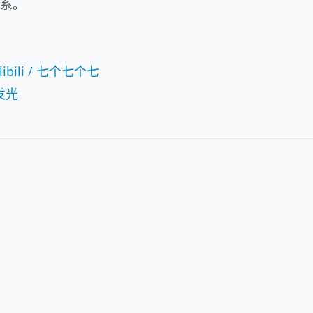
系。
ili / 七个七个七
不发光