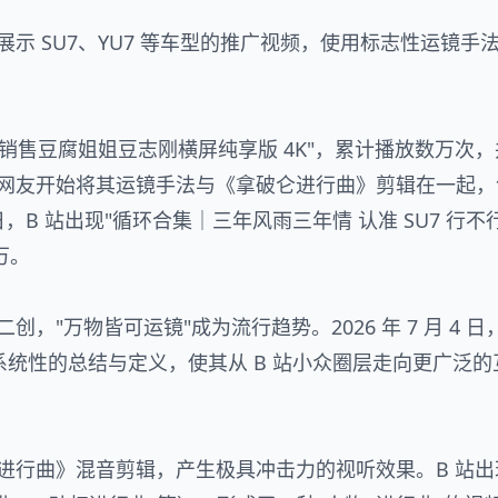
示 SU7、YU7 等车型的推广视频，使用标志性运镜手
"小米销售豆腐姐姐豆志刚横屏纯享版 4K"，累计播放数万次
。网友开始将其运镜手法与《拿破仑进行曲》剪辑在一起，
日，B 站出现"循环合集｜三年风雨三年情 认准 SU7 行不
万。
"万物皆可运镜"成为流行趋势。2026 年 7 月 4 日
统性的总结与定义，使其从 B 站小众圈层走向更广泛的
仑进行曲》混音剪辑，产生极具冲击力的视听效果。B 站出