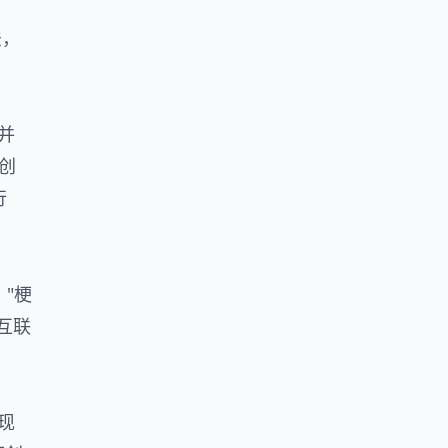
法，
，并
创
行
，"梗
互联
现