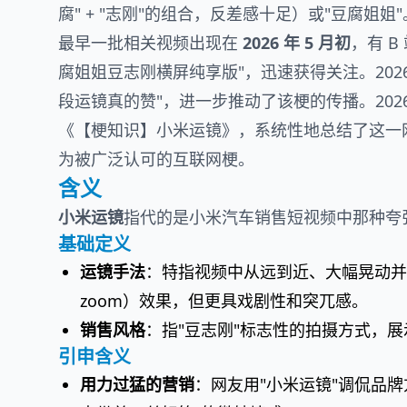
腐" + "志刚"的组合，反差感十足）或"豆腐姐姐"
最早一批相关视频出现在
2026 年 5 月初
，有 
腐姐姐豆志刚横屏纯享版"，迅速获得关注。2026 
段运镜真的赞"，进一步推动了该梗的传播。2026 
《【梗知识】小米运镜》，系统性地总结了这一
为被广泛认可的互联网梗。
含义
小米运镜
指代的是小米汽车销售短视频中那种夸
基础定义
运镜手法
：特指视频中从远到近、大幅晃动并骤
zoom）效果，但更具戏剧性和突兀感。
销售风格
：指"豆志刚"标志性的拍摄方式，
引申含义
用力过猛的营销
：网友用"小米运镜"调侃品