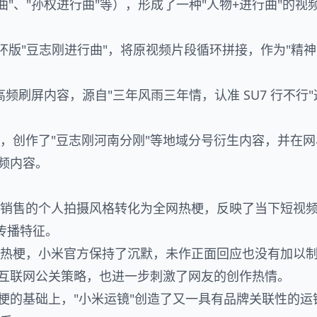
行曲"、"孙权进行曲"等），形成了一种"人物+进行曲"的视
循环版"豆志刚进行曲"，将原视频片段循环拼接，作为"精
频刷屏内容，源自"三年风雨三年情，认准 SU7 行不行"
IP，创作了"豆志刚河南分刚"等地域分号衍生内容，并在网
频内容。
销售的个人拍摄风格转化为全网热梗，反映了当下短视
的传播特征。
热梗，小米官方保持了沉默，未作正面回应也没有加以
的互联网公关策略，也进一步刺激了网友的创作热情。
镜梗的基础上，"小米运镜"创造了又一具有品牌关联性的运