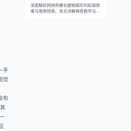
深度解析网络热梗长腿帕姆尼的起源故
事与使用场景。本文详解神奇数字马戏
团帕姆尼的大长腿角色设计、Fortnite
联动梗的传播，以及帕姆尼长腿表情包
在B站等平台的病毒式流行。
—手
视觉
发布
极其
一
豆