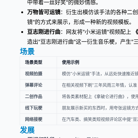
中带着一丝好笑"的微妙情感。
万物皆可运镜
：衍生出模仿该手法的各种二创
镜"的方式来展示，形成一种新的视频模板。
豆志刚进行曲
：网友将"小米运镜"视频配上
造出"豆志刚进行曲"这一衍生音乐梗，产生"三
场景
场景类型
使用示例
视频拍摄
模仿"小米运镜"手法，从远处快速推近
弹幕评论
在相关视频下刷"三年风雨三年情，认准 S
二创作品
将各类素材配上《拿破仑进行曲》，使用
线下玩梗
朋友展示新买的东西时，用夸张运镜方式
网络接梗
在汽车类、搞笑类短视频评论区中提"豆
发展