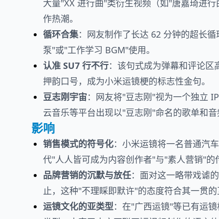
大量"XX 进行曲"类衍生视频（如"唐嘉琦进
作热潮。
循环合集
：网友制作了长达 62 分钟的超长
泵"或"工作学习 BGM"使用。
认准 SU7 行不行
：该句式成为弹幕和评论区高
押韵口号，成为小米运镜梗的标志性金句。
豆志刚宇宙
：网友将"豆志刚"视为一个独立 
云音乐等平台出现以"豆志刚"命名的歌单和音
影响
销售模式的符号化
：小米运镜将一名普通汽车
代"人人皆可成为内容创作者"与"素人营销"
品牌营销的沉默与放任
：面对这一略带戏谑的
止，这种"不理睬即默许"的态度符合其一贯
运镜文化的亚类型
：在"广西运镜"等已有运