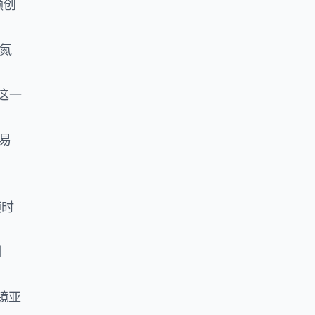
频创
神氮
这一
易
频时
制
镜亚