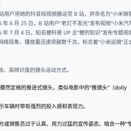
。
B 站用户将她的抖音短视频搬运至 B 站，并命名为"小米销
年 6 月 25 日，B 站用户"老灯不发光"发布视频"小米汽
年 7 月 4 日，知名梗科普 UP 主"梗的知识"发布专题视
网络现象，播放量迅速突破数千次，标志着"小米运镜"正
张、高辨识度的镜头运动方式。
然定格的推进式镜头，类似电影中的"推镜头"（dolly
展示车辆时带有强烈的投入感和表现力。
牌方或销售员过于认真、用力过猛的宣传姿态，暗含一种"