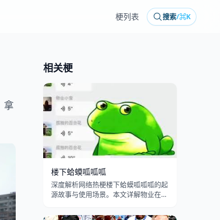
梗列表
搜索
/
⌘K
相关梗
、拿
楼下蛤蟆呱呱呱
深度解析网络热梗楼下蛤蟆呱呱呱的起
源故事与使用场景。本文详解物业在吗
楼下花坛的蛤蟆配音模板出处、呱呱叫
转场特效的病毒式传播，以及业主投诉