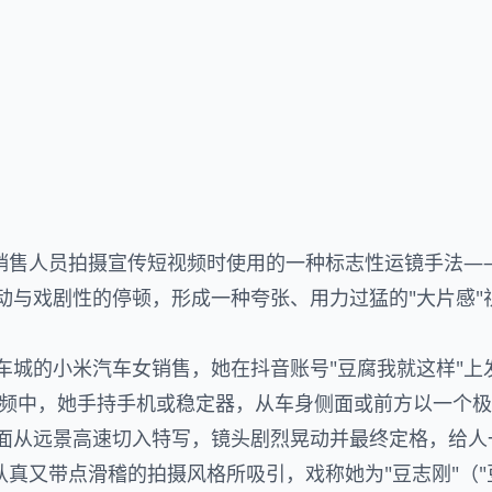
车销售人员拍摄宣传短视频时使用的一种标志性运镜手法—
动与戏剧性的停顿，形成一种夸张、用力过猛的"大片感"
车城的小米汽车女销售，她在抖音账号"豆腐我就这样"上
。视频中，她手持手机或稳定器，从车身侧面或前方以一个
面从远景高速切入特写，镜头剧烈晃动并最终定格，给人
认真又带点滑稽的拍摄风格所吸引，戏称她为"豆志刚"（"