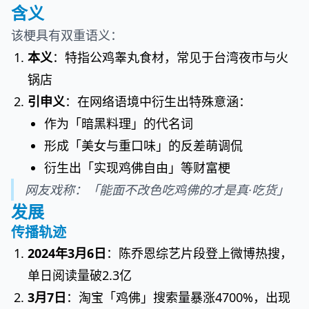
含义
该梗具有双重语义：
本义
：特指公鸡睾丸食材，常见于台湾夜市与火
锅店
引申义
：在网络语境中衍生出特殊意涵：
作为「暗黑料理」的代名词
形成「美女与重口味」的反差萌调侃
衍生出「实现鸡佛自由」等财富梗
网友戏称：「能面不改色吃鸡佛的才是真·吃货」
发展
传播轨迹
2024年3月6日
：陈乔恩综艺片段登上微博热搜，
单日阅读量破2.3亿
3月7日
：淘宝「鸡佛」搜索量暴涨4700%，出现