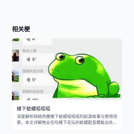
相关梗
楼下蛤蟆呱呱呱
深度解析网络热梗楼下蛤蟆呱呱呱的起源故事与使用场
景。本文详解物业在吗楼下花坛的蛤蟆配音模板出处、
呱呱叫转场特效的病毒式传播，以及业主投诉蛤蟆梗在