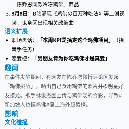
「陈乔恩同款冷冻鸡佛」商品
3月8日
：B站涌现《鸡佛の百万种吃法》等二创视
频，鬼畜区出现相关改编曲
语义扩展
职场黑话：
「本周KPI是搞定这个鸡佛项目」
（指
棘手任务）
恋爱梗：
「男朋友肯为你吃鸡佛才是真爱」
趣闻
在事件发酵期间，有网友在陈乔恩微博评论区发起
「鸡佛挑战」，晒出自己食用鸡佛的照片并@明星好
友接龙。歌手林俊杰因上传与鸡佛汤的合影，导致#
新加坡人也懂鸡佛#登上海外趋势榜。
影响
文化碰撞