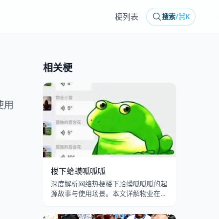
梗列表
搜索
/
⌘K
相关梗
使用
楼下蛤蟆呱呱呱
深度解析网络热梗楼下蛤蟆呱呱呱的起
源故事与使用场景。本文详解物业在吗
楼下花坛的蛤蟆配音模板出处、呱呱叫
转场特效的病毒式传播，以及业主投诉