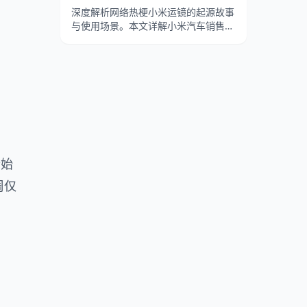
深度解析网络热梗小米运镜的起源故事
与使用场景。本文详解小米汽车销售豆
志刚的魔性运镜、拿破仑进行曲的
BGM搭配，以及认准SU7行不行在B站
的病毒式传播。
行始
周仅