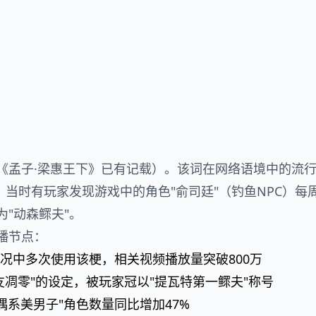
《孟子·梁惠王下》已有记载）。该词在网络语境中的流
，当时有玩家发现游戏中的角色"俞司廷"（钓鱼NPC）每
"动森鳏夫"。
播节点：
》实况中多次使用该梗，相关视频播放量突破800万
故友凋零"的设定，被玩家冠以"提瓦特第一鳏夫"称号
偶系美男子"角色数量同比增加47%