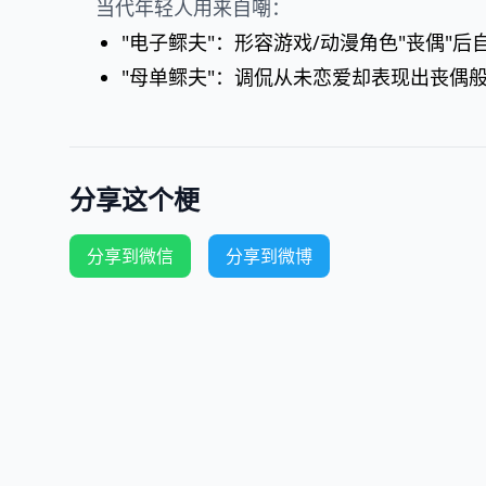
当代年轻人用来自嘲：
"电子鳏夫"：形容游戏/动漫角色"丧偶"
"母单鳏夫"：调侃从未恋爱却表现出丧偶
分享这个梗
分享到微信
分享到微博