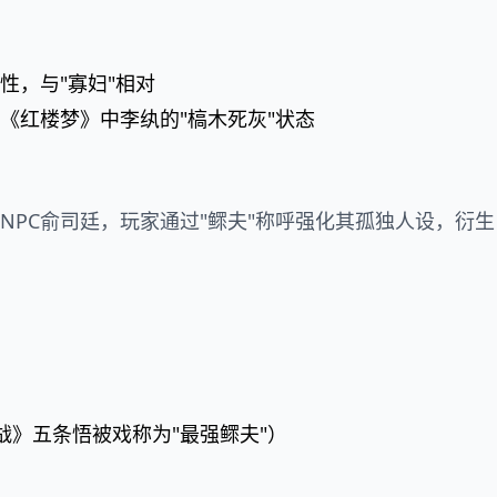
性，与"寡妇"相对
《红楼梦》中李纨的"槁木死灰"状态
NPC俞司廷，玩家通过"鳏夫"称呼强化其孤独人设，衍生
战》五条悟被戏称为"最强鳏夫"）