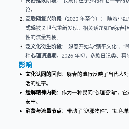
民俗延续阶段
： 长期存在于乡村和老一辈的
论。
互联网复兴阶段
（2020 年至今）： 随着
式感
被 Z 世代重新发现。相关话题如“#躲春指南
性的流量热梗。
泛文化衍生阶段
： 躲春开始与“躺平文化”、
种
心理调适期
。2026 年初，多款日记类、冥
影响
文化认同的回归
：躲春的流行反映了当代人对
活的纽带。
缓解精神内耗
：作为一种民间“心理咨询”，
安宁。
消费与流量节点
：带动了“避邪物件”、“红色