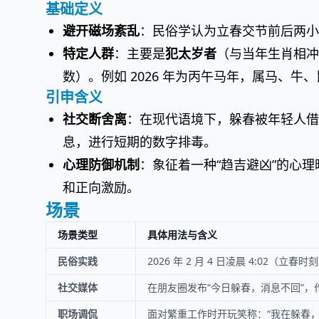
基础定义
避开磁场紊乱
：民俗学认为立春交节前后两小
特定人群
：主要是
犯太岁者
（与当年生肖相冲
数）。例如 2026 年为丙午马年，属马、
引申含义
社交断舍离
：在现代语境下，躲春被年轻人借
息，进行短期的数字排毒。
心理防御机制
：象征着一种“趋吉避凶”的心
和正向激励。
场景
场景类型
具体用法与含义
民俗实践
2026 年 2 月 4 日凌晨 4:02
社交媒体
在朋友圈发布“今日躲春，消息不回”
职场调侃
面对繁重工作时开玩笑称：“我在躲春