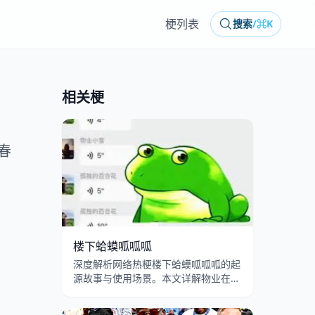
梗列表
搜索
/
⌘K
相关梗
春
楼下蛤蟆呱呱呱
深度解析网络热梗楼下蛤蟆呱呱呱的起
源故事与使用场景。本文详解物业在吗
楼下花坛的蛤蟆配音模板出处、呱呱叫
转场特效的病毒式传播，以及业主投诉