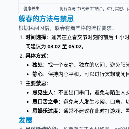
健康养生
将躲春与“节气养生”结合，进行冥想
躲春的方法与禁忌
根据民间习俗，躲春有着严格的流程要求：
时间选择
：通常在立春交节时刻的前后 1 小时。以
间建议为
03:02 至 05:02
。
具体方式
：
独处
：找一个安静、独立的房间，避免阳
静心
：保持内心平和，可以进行冥想或闭
主要禁忌
：
忌见生人
：不宜出门串门，避免与陌生人
忌口舌之争
：避免与人发生吵架、口角，
忌娱乐过度
：通常不建议在此时打游戏、
发展