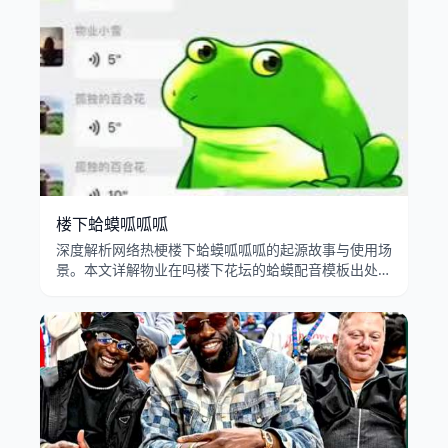
楼下蛤蟆呱呱呱
深度解析网络热梗楼下蛤蟆呱呱呱的起源故事与使用场
景。本文详解物业在吗楼下花坛的蛤蟆配音模板出处、
呱呱叫转场特效的病毒式传播，以及业主投诉蛤蟆梗在
B站和抖音的流行演变。