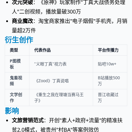
次元突破
：《原神》玩家制作"丁真大战债务处理
人"二创视频，播放量破300万
商业魔改
：淘宝商家推出"电子烟假"手机壳，月销
量超2万件
衍生创作
类型
代表作品
平台传播力
P图模
"义眼丁真"视力表
贴吧10w+
板
鬼畜视
B站播放500
《Zood》丁真说唱
频
万
文学创
《重生之我在理塘当赛马王
晋江收藏过
作
子》
万
影响
文旅营销范式
：开创"素人+政府+流量"的精准扶
贫2.0模式，被贵州"村BA"等案例效仿