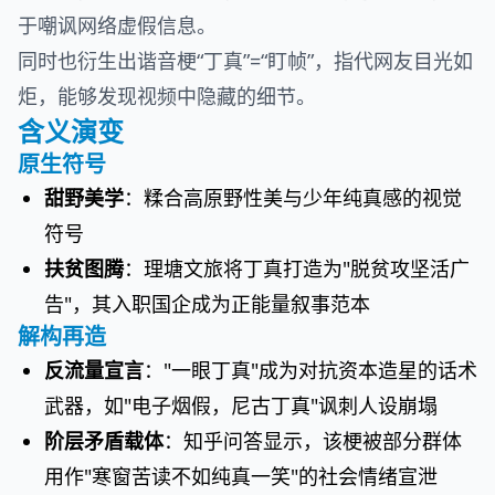
于嘲讽网络虚假信息。
同时也衍生出谐音梗“丁真”=“盯帧”，指代网友目光如
炬，能够发现视频中隐藏的细节。
含义演变
原生符号
甜野美学
：糅合高原野性美与少年纯真感的视觉
符号
扶贫图腾
：理塘文旅将丁真打造为"脱贫攻坚活广
告"，其入职国企成为正能量叙事范本
解构再造
反流量宣言
："一眼丁真"成为对抗资本造星的话术
武器，如"电子烟假，尼古丁真"讽刺人设崩塌
阶层矛盾载体
：知乎问答显示，该梗被部分群体
用作"寒窗苦读不如纯真一笑"的社会情绪宣泄