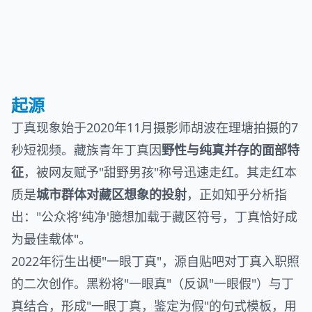
起源
丁真现象始于2020年11月摄影师胡波在理塘拍摄的7
秒短视频。藏族青年丁真因
野性与纯真并存的面部特
征
，被网友赋予"甜野男孩"称号迅速走红。其走红本
质是
城市群体对藏区想象的投射
，正如知乎分析指
出："公众将'纯净'臆想加载于藏区符号，丁真恰好成
为最佳载体"。
2022年衍生出梗"一眼丁真"，源自贴吧对丁真入职照
的二次创作。黑粉将"一眼真"（反讽"一眼假"）与丁
真结合，形成"一眼丁真，鉴定为假"的句式模板，用