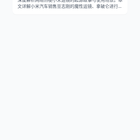
文详解小米汽车销售豆志刚的魔性运镜、拿破仑进行曲
的BGM搭配，以及认准SU7行不行在B站的病毒式传
播。