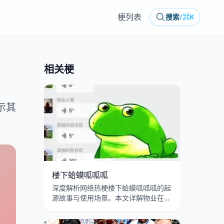
梗列表
搜索
/
⌘K
相关梗
示其
楼下蛤蟆呱呱呱
深度解析网络热梗楼下蛤蟆呱呱呱的起
源故事与使用场景。本文详解物业在吗
楼下花坛的蛤蟆配音模板出处、呱呱叫
转场特效的病毒式传播，以及业主投诉