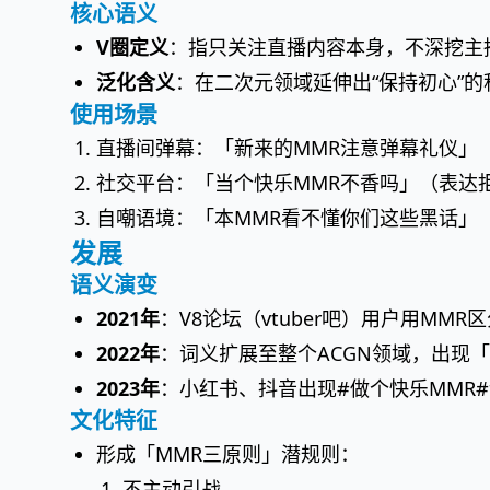
核心语义
V圈定义
：指只关注直播内容本身，不深挖主播
泛化含义
：在二次元领域延伸出“保持初心”
使用场景
直播间弹幕：「新来的MMR注意弹幕礼仪」
社交平台：「当个快乐MMR不香吗」（表达
自嘲语境：「本MMR看不懂你们这些黑话」
发展
语义演变
2021年
：V8论坛（vtuber吧）用户用MM
2022年
：词义扩展至整个ACGN领域，出现
2023年
：小红书、抖音出现#做个快乐MMR#
文化特征
形成「MMR三原则」潜规则：
不主动引战