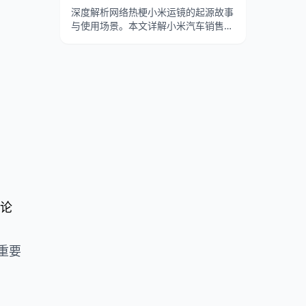
深度解析网络热梗小米运镜的起源故事
与使用场景。本文详解小米汽车销售豆
志刚的魔性运镜、拿破仑进行曲的
BGM搭配，以及认准SU7行不行在B站
的病毒式传播。
讨论
重要