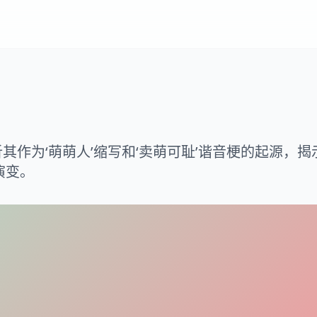
其作为‘萌萌人’缩写和‘卖萌可耻’谐音梗的起源，揭
演变。