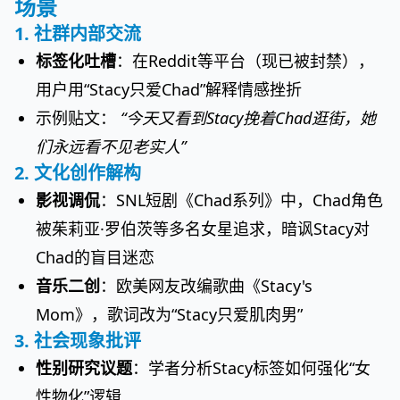
场景
1. 社群内部交流
标签化吐槽
：在Reddit等平台（现已被封禁），
用户用“Stacy只爱Chad”解释情感挫折
示例贴文：
“今天又看到Stacy挽着Chad逛街，她
们永远看不见老实人”
2. 文化创作解构
影视调侃
：SNL短剧《Chad系列》中，Chad角色
被茱莉亚·罗伯茨等多名女星追求，暗讽Stacy对
Chad的盲目迷恋
音乐二创
：欧美网友改编歌曲《Stacy's
Mom》，歌词改为“Stacy只爱肌肉男”
3. 社会现象批评
性别研究议题
：学者分析Stacy标签如何强化“女
性物化”逻辑