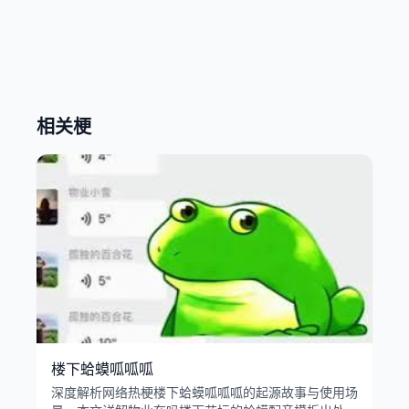
相关梗
楼下蛤蟆呱呱呱
深度解析网络热梗楼下蛤蟆呱呱呱的起源故事与使用场