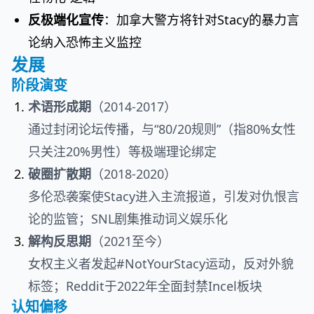
反极端化宣传
：加拿大警方将针对Stacy的暴力言
论纳入恐怖主义监控
发展
阶段演变
术语形成期
（2014-2017）
通过封闭论坛传播，与“80/20规则”（指80%女性
只关注20%男性）等极端理论绑定
破圈扩散期
（2018-2020）
多伦恐袭案使Stacy进入主流报道，引发对仇恨言
论的监管；SNL剧集推动词义娱乐化
解构反思期
（2021至今）
女权主义者发起#NotYourStacy运动，反对外貌
标签；Reddit于2022年全面封禁Incel板块
认知偏移