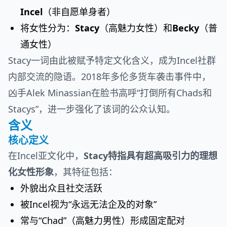
Incel
（非自愿单身者）
将女性分为：
Stacy
（高魅力女性）和
Becky
（普
通女性）
Stacy一词由此被赋予特定文化含义，成为Incel社群
内部交流的隐语。2018年多伦多货车袭击事件中，
凶手Alek Minassian在脸书高呼“打倒所有Chads和
Stacys”，进一步强化了该词的公众认知。
含义
核心定义
在Incel亚文化中，
Stacy特指具有超高吸引力的理想
化女性形象
，其特征包括：
外貌出众且社交活跃
被Incel视为“永远无法企及的对象”
常与“Chad”（高魅力男性）形成固定配对