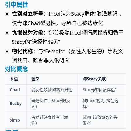
引申属性
性别对立符号
：Incel认为Stacy群体“肤浅慕强”，
仅青睐Chad型男性，导致自己被边缘化
仇恨投射对象
：部分极端Incel将情感挫折归咎于
Stacy的“选择性偏见”
物化代称
：与“Femoid”（女性人形生物）等贬义
词共用，暗含非人化倾向
对比概念
术语
含义
与Stacy关联
Chad
受女性欢迎的魅力男性
Stacy的“标配伴侣”
普通女性（Stacy的反
被Incel视为“潜在选
Becky
面）
择”
殷勤讨好女性者（舔
试图接近Stacy的失
Simp
狗）
败者