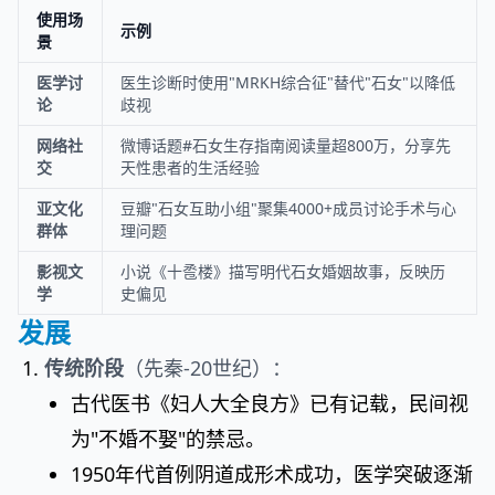
使用场
示例
景
医学讨
医生诊断时使用"MRKH综合征"替代"石女"以降低
论
歧视
网络社
微博话题#石女生存指南阅读量超800万，分享先
交
天性患者的生活经验
亚文化
豆瓣"石女互助小组"聚集4000+成员讨论手术与心
群体
理问题
影视文
小说《十卺楼》描写明代石女婚姻故事，反映历
学
史偏见
发展
传统阶段
（先秦-20世纪）：
古代医书《妇人大全良方》已有记载，民间视
为"不婚不娶"的禁忌。
1950年代首例阴道成形术成功，医学突破逐渐