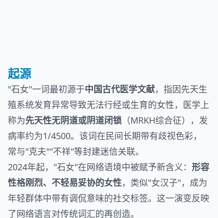
起源
"石女"一词最初源于
中国古代医学文献
，指因先天生
殖系统发育异常导致无法行经或生育的女性，医学上
称为
先天性无阴道或阴道闭锁
（MRKH综合征），发
病率约为1/4500。该词在民间长期带有歧视色彩，
常与"克夫""不祥"等封建迷信关联。
2024年起，"石女"在网络语境中被赋予新含义：
形容
性格刚烈、不轻易妥协的女性
，类似"女汉子"，成为
年轻群体中带有调侃意味的社交标签。这一演变反映
了网络语言对传统词汇的再创造。