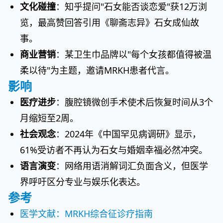
文化碰撞
：知乎提问"石女能否谈恋爱"获12万浏
览，最高赞回答引用《聊斋志异》石女成仙故
事。
商业营销
：某卫生巾品牌以"每个女孩都值得被温
柔以待"为主题，邀请MRKH患者代言。
影响
医疗进步
：腹腔镜微创手术使术后恢复时间从3个
月缩短至2周。
社会观念
：2024年《中国罕见病调研》显示，
61%受访者不再认为石女与婚姻幸福必然冲突。
语言演变
：网络用语消解词汇负面含义，但医学
界呼吁区分专业与娱乐化表达。
参考
医学文献：MRKH综合征诊疗指南