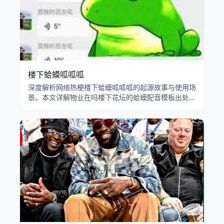
楼下蛤蟆呱呱呱
深度解析网络热梗楼下蛤蟆呱呱呱的起源故事与使用场
景。本文详解物业在吗楼下花坛的蛤蟆配音模板出处、
呱呱叫转场特效的病毒式传播，以及业主投诉蛤蟆梗在
B站和抖音的流行演变。