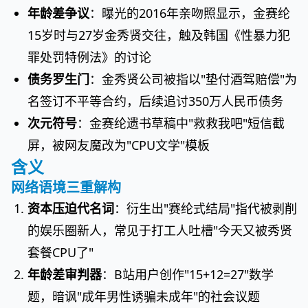
年龄差争议
：曝光的2016年亲吻照显示，金赛纶
15岁时与27岁金秀贤交往，触及韩国《性暴力犯
罪处罚特例法》的讨论
债务罗生门
：金秀贤公司被指以"垫付酒驾赔偿"为
名签订不平等合约，后续追讨350万人民币债务
次元符号
：金赛纶遗书草稿中"救救我吧"短信截
屏，被网友魔改为"CPU文学"模板
含义
网络语境三重解构
资本压迫代名词
：衍生出"赛纶式结局"指代被剥削
的娱乐圈新人，常见于打工人吐槽"今天又被秀贤
套餐CPU了"
年龄差审判器
：B站用户创作"15+12=27"数学
题，暗讽"成年男性诱骗未成年"的社会议题