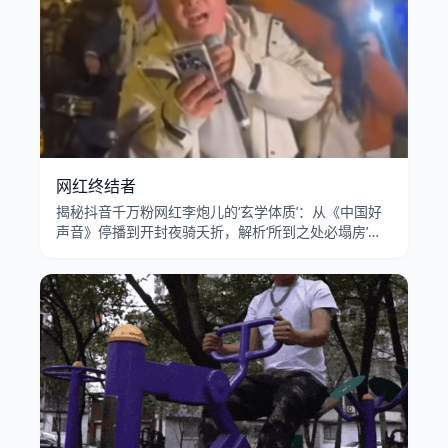
网红终结者
揭秘抖音千万粉网红李炮儿的‘玄学体质’：从《中国好
声音》停播到开封夜骑夭折，解析‘所到之处必塌房’的
互联网狂欢背后的传播密码。