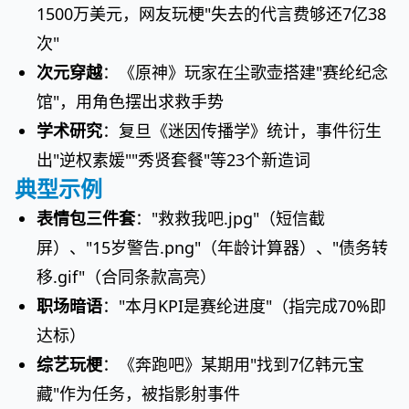
1500万美元，网友玩梗"失去的代言费够还7亿38
次"
次元穿越
：《原神》玩家在尘歌壶搭建"赛纶纪念
馆"，用角色摆出求救手势
学术研究
：复旦《迷因传播学》统计，事件衍生
出"逆权素媛""秀贤套餐"等23个新造词
典型示例
表情包三件套
："救救我吧.jpg"（短信截
屏）、"15岁警告.png"（年龄计算器）、"债务转
移.gif"（合同条款高亮）
职场暗语
："本月KPI是赛纶进度"（指完成70%即
达标）
综艺玩梗
：《奔跑吧》某期用"找到7亿韩元宝
藏"作为任务，被指影射事件