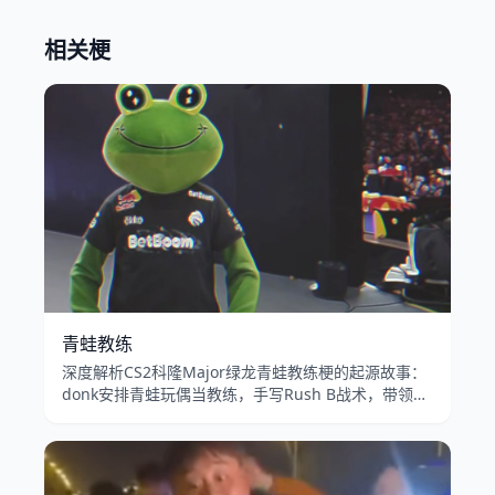
相关梗
青蛙教练
深度解析CS2科隆Major绿龙青蛙教练梗的起源故事：
donk安排青蛙玩偶当教练，手写Rush B战术，带领
Team Spirit豪取连胜的经典电竞名场面。