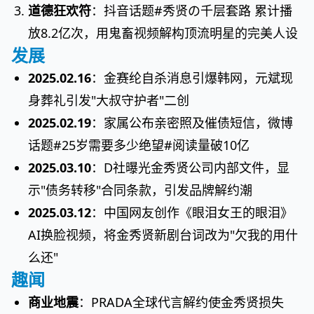
道德狂欢符
：抖音话题#秀贤の千层套路 累计播
放8.2亿次，用鬼畜视频解构顶流明星的完美人设
发展
2025.02.16
：金赛纶自杀消息引爆韩网，元斌现
身葬礼引发"大叔守护者"二创
2025.02.19
：家属公布亲密照及催债短信，微博
话题#25岁需要多少绝望#阅读量破10亿
2025.03.10
：D社曝光金秀贤公司内部文件，显
示"债务转移"合同条款，引发品牌解约潮
2025.03.12
：中国网友创作《眼泪女王的眼泪》
AI换脸视频，将金秀贤新剧台词改为"欠我的用什
么还"
趣闻
商业地震
：PRADA全球代言解约使金秀贤损失